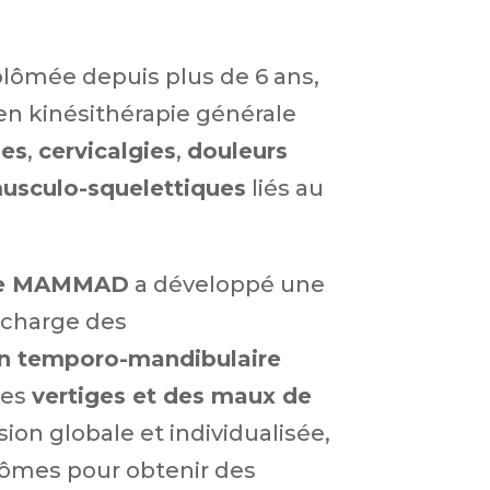
lômée depuis plus de 6 ans,
 en kinésithérapie générale
ies
,
cervicalgies
,
douleurs
usculo-squelettiques
liés au
e MAMMAD
a développé une
n charge des
on temporo-mandibulaire
des
vertiges et des maux de
ion globale et individualisée,
ptômes pour obtenir des